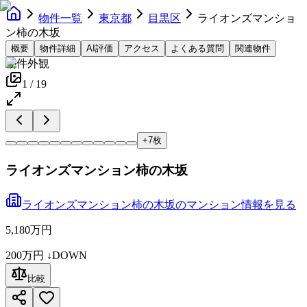
物件一覧
東京都
目黒区
ライオンズマンショ
ン柿の木坂
概要
物件詳細
AI評価
アクセス
よくある質問
関連物件
物件外観
1
/
19
+
7
枚
ライオンズマンション柿の木坂
ライオンズマンション柿の木坂
の
マンション
情報を見る
5,180万円
200万円
↓DOWN
比較