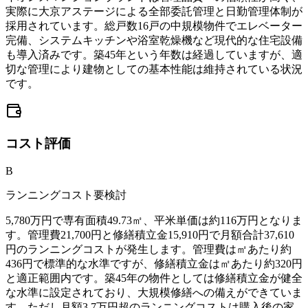
実際に大京アステージによる全部委託管理と日勤管理体制が
採用されています。総戸数16戸の中規模物件でエレベーター
完備、システムキッチンや浴室乾燥機など現代的な住宅設備
も導入済みです。築45年という年数は経過していますが、適
切な管理により建物としての基本性能は維持されている状況
です。
コスト
評価
B
ランニングコスト要検討
5,780万円で専有面積49.73㎡、平米単価は約116万円となりま
す。管理費21,700円と修繕積立金15,910円で月額合計37,610
円のランニングコストが発生します。管理費は㎡あたり約
436円で標準的な水準ですが、修繕積立金は㎡あたり約320円
と適正範囲内です。築45年の物件としては修繕積立金が健全
な水準に設定されており、大規模修繕への備えができていま
す。ただし月額3.7万円超のランニングコストは購入後の家