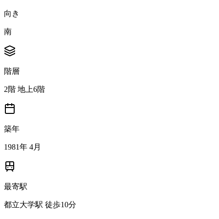
向き
南
階層
2階 地上6階
築年
1981年 4月
最寄駅
都立大学駅 徒歩10分