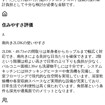
計負担として十分な検討が必要な金額です。
住みやすさ
評価
A
南向き2LDKの使いやすさ
2LDK・49.73㎡の間取りは単身者からカップルまで幅広く対
応でき、南向きによる良好な日当たりを確保できます。2階
という階層は程よい高さで日常の上り下りも負担が少なく、
バルコニー面積2.39㎡も洗濯物干しには十分です。システム
キッチンにはIHクッキングヒーターや食洗機を完備し、全
室フローリングで現代的な住空間を実現しています。浴室乾
燥機や各室収納スペースなど実用的な設備が充実しており、
日常生活での利便性は高く保たれています。角部屋という条
件も採光や通風面でのメリットとなります。