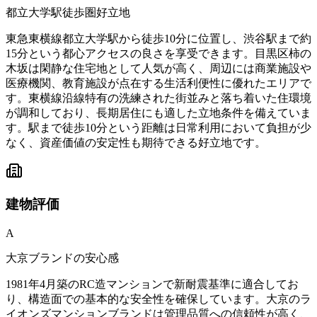
都立大学駅徒歩圏好立地
東急東横線都立大学駅から徒歩10分に位置し、渋谷駅まで約
15分という都心アクセスの良さを享受できます。目黒区柿の
木坂は閑静な住宅地として人気が高く、周辺には商業施設や
医療機関、教育施設が点在する生活利便性に優れたエリアで
す。東横線沿線特有の洗練された街並みと落ち着いた住環境
が調和しており、長期居住にも適した立地条件を備えていま
す。駅まで徒歩10分という距離は日常利用において負担が少
なく、資産価値の安定性も期待できる好立地です。
建物
評価
A
大京ブランドの安心感
1981年4月築のRC造マンションで新耐震基準に適合してお
り、構造面での基本的な安全性を確保しています。大京のラ
イオンズマンションブランドは管理品質への信頼性が高く、