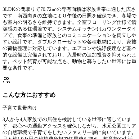
3LDKの間取りで70.72㎡の専有面積は家族世帯に適した広さ
です。南西向きの立地により午後の日照を確保でき、冬場で
も室内の明るさを維持できます。全室フローリング仕様で清
潔感のある住環境です。システムキッチンはカウンタータイ
プで、食事の準備と家族とのコミュニケーションを両立しや
すい設計です。ダブルクローゼットや各種収納により、家族
の荷物整理に対応しています。エアコンや洗浄便座など基本
的な設備は完備されており、入居時の追加投資を抑えられま
す。ペット飼育が可能な点も、動物と暮らしたい世帯には重
要な条件です。
こんな方におすすめ
子育て世帯向け
3人から4人家族での居住を検討している世帯に適していま
す。都心への通勤アクセスを確保しながら、水元公園エリア
の自然環境で子育てをしたいファミリー層に向いています。
月々約1.9万円の維持費負担で住居費を抑え、教育費や生活