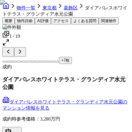
物件一覧
東京都
葛飾区
ダイアパレスホワイ
トテラス・グランディア水元公園
概要
物件詳細
AI評価
アクセス
よくある質問
関連物件
物件外観
1
/
19
+
7
枚
成約
ダイアパレスホワイトテラス・グランディア水元
公園
ダイアパレスホワイトテラス・グランディア水元公園
の
マンション
情報を見る
成約時参考価格：3,280万円