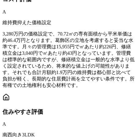
A
維持費抑えた価格設定
3,280万円の価格設定で、70.72㎡の専有面積から平米単価は
約46.4万円となります。葛飾区の立地を考慮すると妥当な水
準です。月々の管理費は15,955円で㎡あたり約226円、修繕
積立金は3,040円で㎡あたり約43円となっています。管理費
は標準的な範囲内ですが、修繕積立金は一般的な水準より低
く設定されているため、将来的な値上げの可能性がありま
す。それでも合計月額約1.9万円の維持費は都心部と比べて
負担が軽く、長期的な住居費計画を立てやすい条件です。所
有権での土地権利も安心材料です。
住みやすさ
評価
A
南西向き3LDK