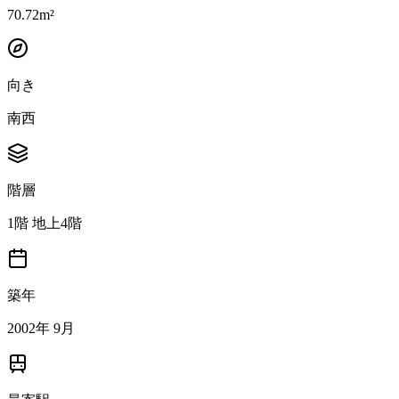
70.72m²
向き
南西
階層
1階 地上4階
築年
2002年 9月