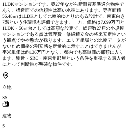
1LDKマンションです。築27年ながら新耐震基準適合物件で
あり、構造面での信頼性は高い水準にあります。専有面積
56.48㎡は1LDKとして比較的ゆとりのある設計で、南東向き
7階という住環境も評価できます。一方、価格は7,699万円と
1LDK・56㎡台としては高額な設定で、総戸数27戸の小規模
マンションである点は管理費・修繕積立金の将来安定性とい
う観点でやや懸念が残ります。エリア相場との比較データが
ないため価格の割安感を定量的に示すことはできませんが、
平米単価は約136万円となり、都内でも高単価の部類に入り
ます。駅近・SRC・南東角部屋という条件を重視する購入者
にとって判断軸が明確な物件です。
立地
SS
建物
S