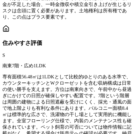
金が不足した場合、一時金徴収や積立金引き上げが生じるリ
スクは念頭に置く必要があります。土地権利は所有権であ
り、この点はプラス要素です。
住みやすさ
評価
S
南東7階・広め1LDK
専有面積56.48㎡は1LDKとして比較的ゆとりのある水準で、
カウンターキッチンとWクローゼットを含む収納構成は日常
の使い勝手を支えます。方位は南東向きで、午前中から昼過
ぎにかけての日照が確保しやすい配置です。7階という階層
は周囲の建物による日照遮蔽を受けにくく、採光・通風の面
で地上階よりも有利な条件にあります。バルコニー面積8.4
㎡は標準的な広さで、洗濯物の干し場として実用的に機能し
ます。全室フローリング仕様で、内装のメンテナンス性も確
保されています。ペット飼育の可否については物件情報に記
載がなく、希望する場合は販売元への確認が必要です。納戸