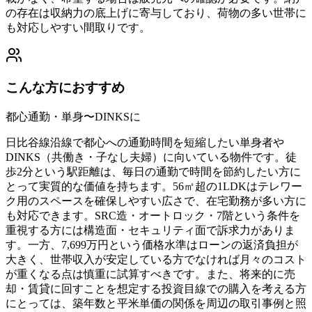
の存在は収納力の底上げに寄与しており、荷物の多い世帯に
も対応しやすい間取りです。
こんな方におすすめ
都心通勤・単身〜DINKSに
日比谷線沿線で都心への通勤時間を短縮したい単身者や
DINKS（共働き・子なし夫婦）に向いている物件です。徒
歩2分という駅距離は、毎日の通勤で時間を節約したい方に
とって実質的な価値を持ちます。56㎡超の1LDKはテレワー
ク用のスペースを確保しやすい広さで、在宅勤務が多い方に
も対応できます。SRC造・オートロック・7階という条件を
重視する方には構造面・セキュリティ面で訴求力がありま
す。一方、7,699万円という価格水準はローンの返済負担が
大きく、世帯収入が安定している方でなければ月々のコスト
が重くなる点は慎重に試算すべきです。また、将来的に売
却・賃貸に回すことを想定する投資目線での購入を考える方
にとっては、築年数と平米単価の関係を周辺の取引事例と照