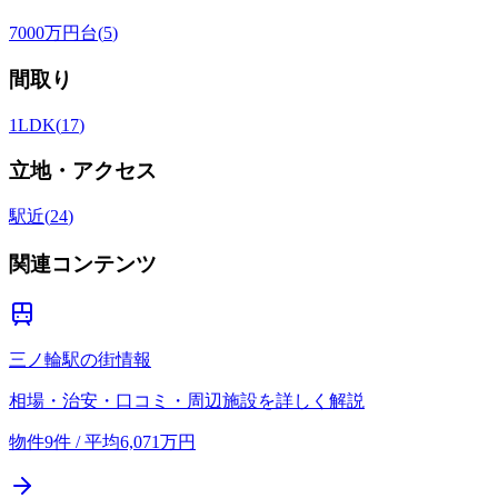
7000万円台
(
5
)
間取り
1LDK
(
17
)
立地・アクセス
駅近
(
24
)
関連コンテンツ
三ノ輪駅の街情報
相場・治安・口コミ・周辺施設を詳しく解説
物件9件 / 平均6,071万円