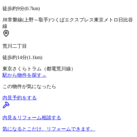
徒歩約9分
(
0.7
km)
JR常磐線(上野～取手)
つくばエクスプレス
東京メトロ日比谷
線
荒川二丁目
徒歩約14分
(
1.1
km)
東京さくらトラム（都電荒川線）
駅から物件を探す
→
この物件が気になったら
内見予約をする
内見＆リフォーム相談する
気になるとこだけ、リフォームできます。