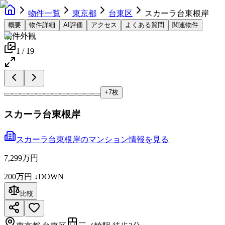
物件一覧
東京都
台東区
スカーラ台東根岸
概要
物件詳細
AI評価
アクセス
よくある質問
関連物件
物件外観
1
/
19
+
7
枚
スカーラ台東根岸
スカーラ台東根岸
の
マンション
情報を見る
7,299万円
200万円
↓DOWN
比較