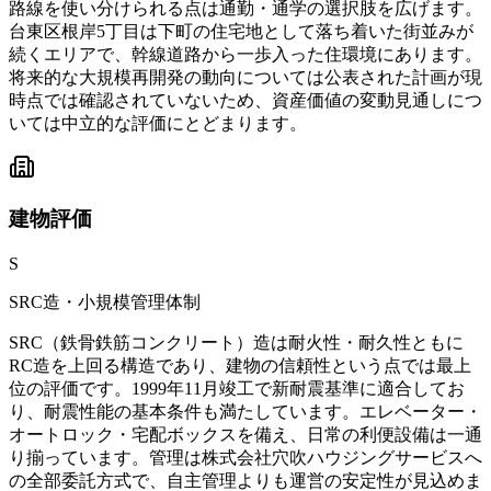
路線を使い分けられる点は通勤・通学の選択肢を広げます。
台東区根岸5丁目は下町の住宅地として落ち着いた街並みが
続くエリアで、幹線道路から一歩入った住環境にあります。
将来的な大規模再開発の動向については公表された計画が現
時点では確認されていないため、資産価値の変動見通しにつ
いては中立的な評価にとどまります。
建物
評価
S
SRC造・小規模管理体制
SRC（鉄骨鉄筋コンクリート）造は耐火性・耐久性ともに
RC造を上回る構造であり、建物の信頼性という点では最上
位の評価です。1999年11月竣工で新耐震基準に適合してお
り、耐震性能の基本条件も満たしています。エレベーター・
オートロック・宅配ボックスを備え、日常の利便設備は一通
り揃っています。管理は株式会社穴吹ハウジングサービスへ
の全部委託方式で、自主管理よりも運営の安定性が見込めま