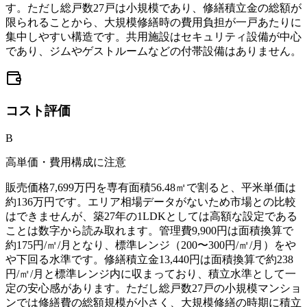
す。ただし総戸数27戸は小規模であり、修繕積立金の総額が
限られることから、大規模修繕時の費用負担が一戸あたりに
集中しやすい構造です。共用施設はセキュリティ設備が中心
であり、ジムやゲストルームなどの付帯設備はありません。
コスト
評価
B
高単価・費用構成に注意
販売価格7,699万円を専有面積56.48㎡で割ると、平米単価は
約136万円です。エリア相場データがないため市場との比較
はできませんが、築27年の1LDKとしては高額な設定である
ことは数字から読み取れます。管理費9,900円は面積換算で
約175円/㎡/月となり、標準レンジ（200〜300円/㎡/月）をや
や下回る水準です。修繕積立金13,440円は面積換算で約238
円/㎡/月と標準レンジ内に収まっており、積立水準として一
定の安心感があります。ただし総戸数27戸の小規模マンショ
ンでは修繕費の総額規模が小さく、大規模修繕の時期に積立