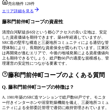
売出物件
128
件
エリア詳細を見る
藤和門前仲町コープ
の資産性
清澄白河駅徒歩6分という都心アクセスの良い立地は、安定
した資産価値を期待できます。築44年経過していますが、
SRC造の堅牢な構造と三菱地所コミュニティによる適切な管
理体制により、長期的な資産保全が図られています。江東区
は再開発が進むエリアで、今後の地域発展による資産価値向
上も期待できるでしょう。総戸数60戸の適度な規模感も、管
理運営の安定性につながる要素です。
藤和門前仲町コープ
のよくある質問
Q.
藤和門前仲町コープの特徴は？
A.
1981年築のSRC造マンションで総戸数60戸です。モニタ
ー付きインターホンや浴室乾燥機能を備え、三菱地所コミュ
ニティによる全部委託管理で適切に維持管理されています。