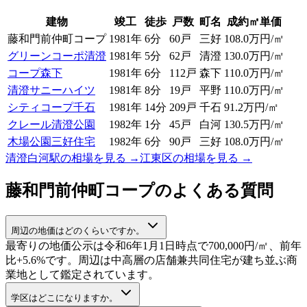
建物
竣工
徒歩
戸数
町名
成約㎡単価
藤和門前仲町コープ
1981年
6分
60戸
三好
108.0万円/㎡
グリーンコーポ清澄
1981年
5分
62戸
清澄
130.0
万円/㎡
コープ森下
1981年
6分
112戸
森下
110.0
万円/㎡
清澄サニーハイツ
1981年
8分
19戸
平野
110.0
万円/㎡
シティコープ千石
1981年
14分
209戸
千石
91.2
万円/㎡
クレール清澄公園
1982年
1分
45戸
白河
130.5
万円/㎡
木場公園三好住宅
1982年
6分
90戸
三好
108.0
万円/㎡
清澄白河駅
の相場を見る →
江東区
の相場を見る →
藤和門前仲町コープ
のよくある質問
周辺の地価はどのくらいですか。
最寄りの地価公示は令和6年1月1日時点で700,000円/㎡、前年
比+5.6%です。周辺は中高層の店舗兼共同住宅が建ち並ぶ商
業地として鑑定されています。
学区はどこになりますか。