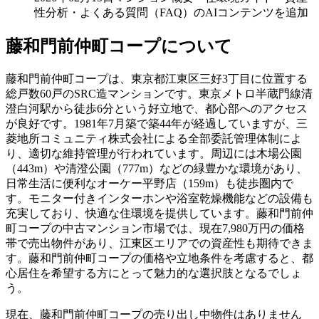
性分析・よくある質問（FAQ）のAIコンテンツを追加
藤和門前仲町コープ
について
藤和門前仲町コープは、東京都江東区三好3丁目に位置する
総戸数60戸のSRC造マンションです。東京メトロ半蔵門線清
澄白河駅から徒歩6分という好立地で、都心部へのアクセス
が良好です。1981年7月築で築44年が経過していますが、三
菱地所コミュニティ株式会社による全部委託管理体制によ
り、適切な維持管理が行われています。周辺には木場公園
（443m）や清澄公園（777m）などの緑豊かな環境があり、
日常生活に便利なオーケー平野店（159m）も徒歩圏内で
す。モニター付きインターホンや浴室乾燥機能などの設備も
充実しており、快適な住環境を提供しています。藤和門前仲
町コープの中古マンション市場では、現在7,980万円の価格
帯で売出物件があり、江東区エリアでの資産性も期待できま
す。藤和門前仲町コープの価格や立地条件を考慮すると、都
心居住を希望する方にとって魅力的な選択肢となるでしょ
う。
現在、
藤和門前仲町コープ
の売り出し中物件はありません