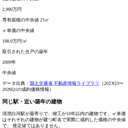
2,900
万円
専有面積の中央値 25㎡
㎡単価の中央値
108.0
万円/㎡
取引された住戸の築年
2009
年
中央値
データ出典：
国土交通省 不動産情報ライブラリ
（
2023Q3
〜
2026Q1
の成約価格情報）
同じ駅・近い築年の建物
清澄白河駅が最寄りで、
竣工が10年以内の建物です。㎡単価
はそれぞれの建物が建つ町名で実際に成約した価格の中央値
で、 推定値ではありません。