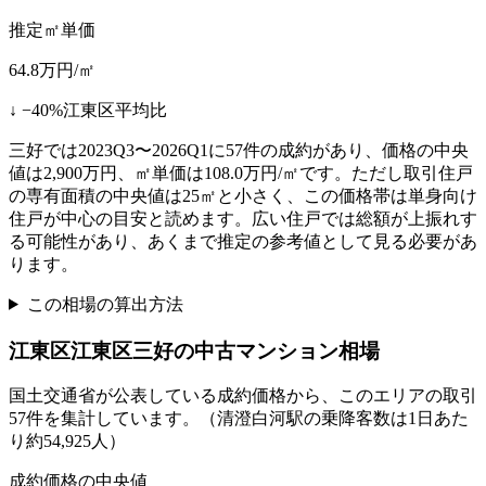
推定㎡単価
64.8
万円/㎡
↓
−
40
%
江東区平均比
三好では2023Q3〜2026Q1に57件の成約があり、価格の中央
値は2,900万円、㎡単価は108.0万円/㎡です。ただし取引住戸
の専有面積の中央値は25㎡と小さく、この価格帯は単身向け
住戸が中心の目安と読めます。広い住戸では総額が上振れす
る可能性があり、あくまで推定の参考値として見る必要があ
ります。
この相場の算出方法
江東区
江東区三好
の中古マンション相場
国土交通省が公表している成約価格から、このエリアの取引
57
件を集計しています。
（清澄白河駅の乗降客数は1日あた
り約54,925人）
成約価格の中央値