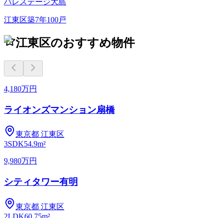
パレステージ大島
江東区
築
7
年
100
戸
江東区のおすすめ物件
4,180万円
ライオンズマンション扇橋
東京都
江東区
3SDK
54.9m²
9,980万円
シティタワー有明
東京都
江東区
2LDK
60.75m²