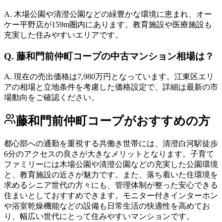
A.
木場公園や清澄公園などの緑豊かな環境に恵まれ、オー
ケー平野店が159m圏内にあります。教育施設や医療施設も
充実した住みやすいエリアです。
Q.
藤和門前仲町コープの中古マンション相場は？
A.
現在の売出価格は7,980万円となっています。江東区エリ
アの相場と立地条件を考慮した価格設定で、詳細は最新の市
場動向をご確認ください。
藤和門前仲町コープ
がおすすめの方
都心部への通勤を重視する共働き世帯には、清澄白河駅徒歩
6分のアクセスの良さが大きなメリットとなります。子育て
ファミリーには木場公園や清澄公園などの充実した公園環境
と、教育施設の近さが魅力です。また、落ち着いた住環境を
求めるシニア世代の方々にも、管理体制が整った安心できる
住まいとしておすすめできます。モニター付きインターホン
や浴室乾燥機能などの設備も日常生活の快適性を高めてお
り、幅広い世代にとって住みやすいマンションです。