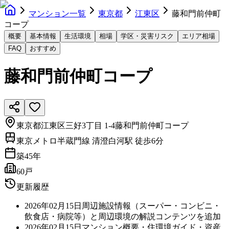
マンション一覧
東京都
江東区
藤和門前仲町
コープ
概要
基本情報
生活環境
相場
学区・災害リスク
エリア相場
FAQ
おすすめ
藤和門前仲町コープ
東京都江東区三好3丁目 1-4藤和門前仲町コープ
東京メトロ半蔵門線 清澄白河駅 徒歩6分
築
45
年
60戸
更新履歴
2026年02月15日
周辺施設情報（スーパー・コンビニ・
飲食店・病院等）と周辺環境の解説コンテンツを追加
2026年02月15日
マンション概要・住環境ガイド・資産