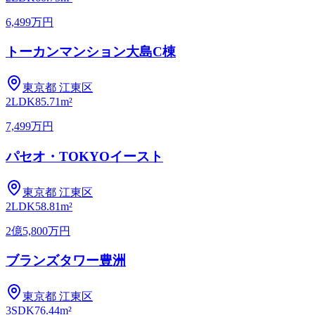
6,499万円
トーカンマンション大島C棟
東京都
江東区
2LDK
85.71m²
7,499万円
パセオ・TOKYOイースト
東京都
江東区
2LDK
58.81m²
2億5,800万円
ブランズタワー豊洲
東京都
江東区
3SDK
76.44m²