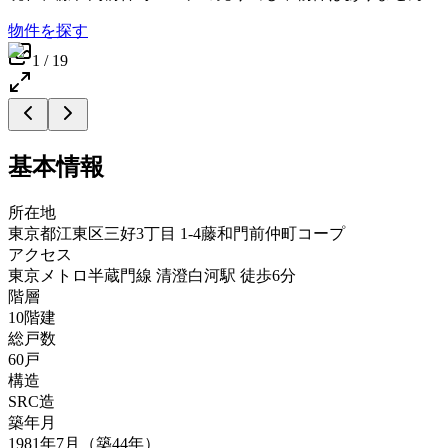
物件を探す
1
/
19
基本情報
所在地
東京都江東区三好3丁目 1-4藤和門前仲町コープ
アクセス
東京メトロ半蔵門線 清澄白河駅 徒歩6分
階層
10階建
総戸数
60戸
構造
SRC造
築年月
1981年7月（築44年）