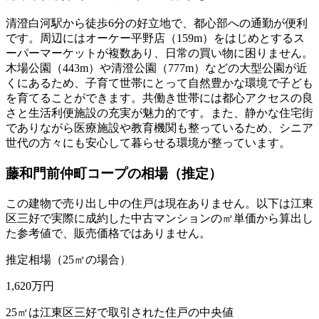
清澄白河駅から徒歩6分の好立地で、都心部への通勤が便利
です。周辺にはオーケー平野店（159m）をはじめとするス
ーパーマーケットが複数あり、日常の買い物に困りません。
木場公園（443m）や清澄公園（777m）などの大型公園が近
くにあるため、子育て世帯にとって自然豊かな環境で子ども
を育てることができます。共働き世帯には都心アクセスの良
さと生活利便施設の充実が魅力的です。また、静かな住宅街
でありながら医療施設や教育機関も整っているため、シニア
世代の方々にも安心して暮らせる環境が整っています。
藤和門前仲町コープ
の相場（推定）
この建物で売り出し中の住戸は現在ありません。以下は江東
区三好で実際に成約した中古マンションの㎡単価から算出し
た参考値で、販売価格ではありません。
推定相場（25㎡の場合）
1,620
万円
25㎡は江東区三好で取引された住戸の中央値