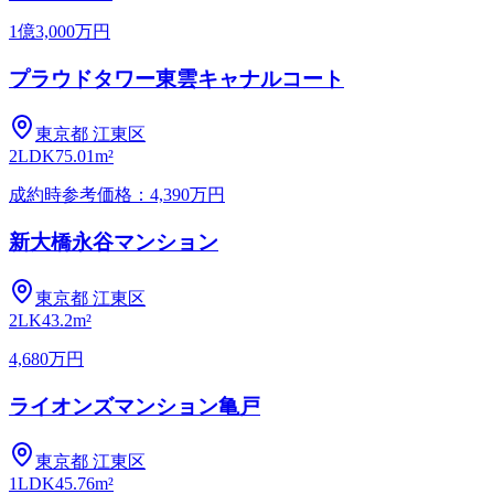
1億3,000万円
プラウドタワー東雲キャナルコート
東京都
江東区
2LDK
75.01m²
成約時参考価格：4,390万円
新大橋永谷マンション
東京都
江東区
2LK
43.2m²
4,680万円
ライオンズマンション亀戸
東京都
江東区
1LDK
45.76m²