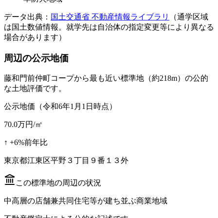
データ出典：
国土交通省 不動産情報ライブラリ
（通学区域
は国土数値情報。就学先は自治体の指定変更等により異なる
場合があります）
周辺の公示地価
藤和門前仲町コープ
から最も近い標準地
（約218m）
の公的
な土地評価です。
公示地価（令和6年1月1日時点）
70.0
万円/㎡
↑
+
6
%
前年比
東京都江東区平野３丁目９番１３外
この標準地の周辺の状況
中高層の店舗兼共同住宅等が建ち並ぶ商業地域