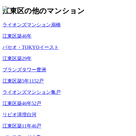
江東区
の他のマンション
ライオンズマンション扇橋
江東区
築
46
年
パセオ・TOKYOイースト
江東区
築
29
年
ブランズタワー豊洲
江東区
築
5
年
1152
戸
ライオンズマンション亀戸
江東区
築
46
年
52
戸
リビオ清澄白河
江東区
築
11
年
46
戸