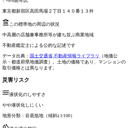
↑
+
8
%
前年比
東京都新宿区高田馬場２丁目１４０番１３外
この標準地の周辺の状況
中高層の店舗兼事務所等が建ち並ぶ商業地域
不動産鑑定士による公的な記述です
データ出典：
国土交通省 不動産情報ライブラリ
（地価公
示・都道府県地価調査）。土地の価格であり、マンションの
取引価格とは異なります。
災害リスク
液状化のしやすさ
やや液状化しにくい
地形分類：
谷底低地（傾斜≧1/100）