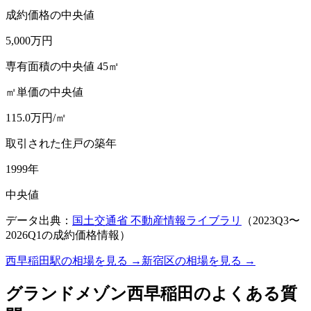
成約価格の中央値
5,000
万円
専有面積の中央値 45㎡
㎡単価の中央値
115.0
万円/㎡
取引された住戸の築年
1999
年
中央値
データ出典：
国土交通省 不動産情報ライブラリ
（
2023Q3
〜
2026Q1
の成約価格情報）
西早稲田駅
の相場を見る →
新宿区
の相場を見る →
グランドメゾン西早稲田
のよくある質