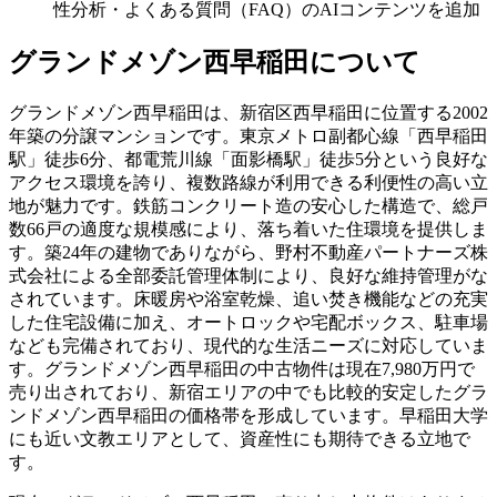
性分析・よくある質問（FAQ）のAIコンテンツを追加
グランドメゾン西早稲田
について
グランドメゾン西早稲田は、新宿区西早稲田に位置する2002
年築の分譲マンションです。東京メトロ副都心線「西早稲田
駅」徒歩6分、都電荒川線「面影橋駅」徒歩5分という良好な
アクセス環境を誇り、複数路線が利用できる利便性の高い立
地が魅力です。鉄筋コンクリート造の安心した構造で、総戸
数66戸の適度な規模感により、落ち着いた住環境を提供しま
す。築24年の建物でありながら、野村不動産パートナーズ株
式会社による全部委託管理体制により、良好な維持管理がな
されています。床暖房や浴室乾燥、追い焚き機能などの充実
した住宅設備に加え、オートロックや宅配ボックス、駐車場
なども完備されており、現代的な生活ニーズに対応していま
す。グランドメゾン西早稲田の中古物件は現在7,980万円で
売り出されており、新宿エリアの中でも比較的安定したグラ
ンドメゾン西早稲田の価格帯を形成しています。早稲田大学
にも近い文教エリアとして、資産性にも期待できる立地で
す。