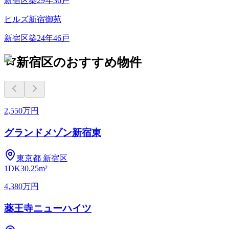
新宿区
築
29
年
36
戸
ヒルズ新宿御苑
新宿区
築
24
年
46
戸
新宿区のおすすめ物件
2,550万円
グランドメゾン新宿東
東京都
新宿区
1DK
30.25m²
4,380万円
薬王寺ニューハイツ