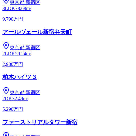
東京都
新宿区
3LDK
78.68m²
9,790万円
アールヴェール新宿弁天町
東京都
新宿区
2LDK
59.24m²
2,980万円
柏木ハイツ３
東京都
新宿区
2DK
32.49m²
5,290万円
ファーストリアルタワー新宿