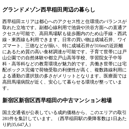
グランドメゾン西早稲田
周辺の暮らし
西早稲田エリアは都心へのアクセス性と住環境のバランスが
取れた立地です。副都心線利用で池袋や渋谷方面への直通ア
クセスが可能で、高田馬場駅も徒歩圏内のため山手線・西武
線・東西線も利用できます。日常の買い物は成城石井、ワイ
ズマート、三徳などが揃い、特に成城石井が316mの近距離
にあるため質の高い食材調達が可能です。子育て世帯には戸
山公園での自然体験や都立戸山高等学校、学習院女子中等
科・高等科などの教育環境が魅力的です。共働き世帯には宅
配ボックス完備で荷物受取の利便性が高く、複数路線利用に
よる通勤の選択肢の多さがメリットとなります。医療面では
高田馬場病院が近く、安心して暮らせる環境が整っていま
す。
新宿区
新宿区西早稲田
の中古マンション相場
国土交通省が公表している成約価格から、このエリアの取引
281
件を集計しています。
（西早稲田駅の乗降客数は1日あた
り約35,647人）