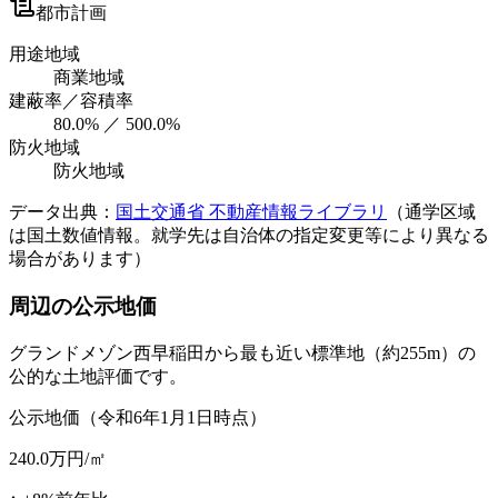
都市計画
用途地域
商業地域
建蔽率／容積率
80.0% ／ 500.0%
防火地域
防火地域
データ出典：
国土交通省 不動産情報ライブラリ
（通学区域
は国土数値情報。就学先は自治体の指定変更等により異なる
場合があります）
周辺の公示地価
グランドメゾン西早稲田
から最も近い標準地
（約255m）
の
公的な土地評価です。
公示地価（令和6年1月1日時点）
240.0
万円/㎡