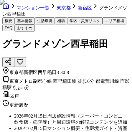
マンション一覧
東京都
新宿区
グランドメゾ
ン西早稲田
概要
基本情報
生活環境
相場
学区・災害リスク
エリア相場
FAQ
おすすめ
グランドメゾン西早稲田
東京都新宿区西早稲田3-30-8
東京メトロ副都心線 西早稲田駅 徒歩6分 都電荒川線 面影
橋駅 徒歩5分
66戸
更新履歴
2026年02月15日
周辺施設情報（スーパー・コンビニ・
飲食店・病院等）と周辺環境の解説コンテンツを追加
2026年02月15日
マンション概要・住環境ガイド・資産