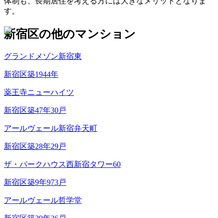
体制も、長期居住を考える方には大きなメリットとなりま
す。
新宿区
の他のマンション
グランドメゾン新宿東
新宿区
築
1944
年
薬王寺ニューハイツ
新宿区
築
47
年
30
戸
アールヴェール新宿弁天町
新宿区
築
28
年
29
戸
ザ・パークハウス西新宿タワー60
新宿区
築
9
年
973
戸
アールヴェール哲学堂