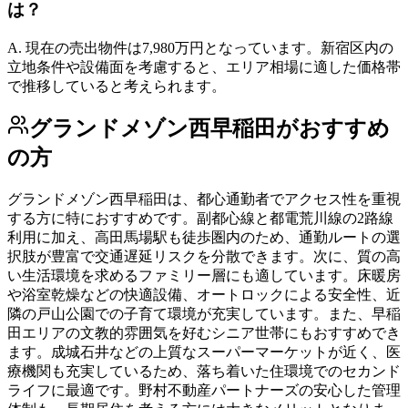
は？
A.
現在の売出物件は7,980万円となっています。新宿区内の
立地条件や設備面を考慮すると、エリア相場に適した価格帯
で推移していると考えられます。
グランドメゾン西早稲田
がおすすめ
の方
グランドメゾン西早稲田は、都心通勤者でアクセス性を重視
する方に特におすすめです。副都心線と都電荒川線の2路線
利用に加え、高田馬場駅も徒歩圏内のため、通勤ルートの選
択肢が豊富で交通遅延リスクを分散できます。次に、質の高
い生活環境を求めるファミリー層にも適しています。床暖房
や浴室乾燥などの快適設備、オートロックによる安全性、近
隣の戸山公園での子育て環境が充実しています。また、早稲
田エリアの文教的雰囲気を好むシニア世帯にもおすすめでき
ます。成城石井などの上質なスーパーマーケットが近く、医
療機関も充実しているため、落ち着いた住環境でのセカンド
ライフに最適です。野村不動産パートナーズの安心した管理