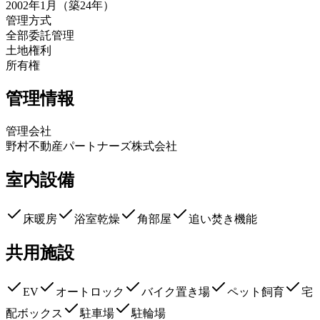
2002年1月（築24年）
管理方式
全部委託管理
土地権利
所有権
管理情報
管理会社
野村不動産パートナーズ株式会社
室内設備
床暖房
浴室乾燥
角部屋
追い焚き機能
共用施設
EV
オートロック
バイク置き場
ペット飼育
宅
配ボックス
駐車場
駐輪場