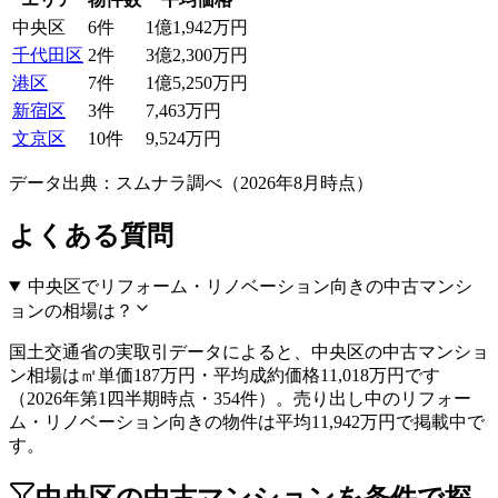
中央区
6
件
1億1,942万円
千代田区
2
件
3億2,300万円
港区
7
件
1億5,250万円
新宿区
3
件
7,463万円
文京区
10
件
9,524万円
データ出典：スムナラ調べ（
2026
年
8
月時点）
よくある質問
中央区でリフォーム・リノベーション向きの中古マンシ
ョンの相場は？
国土交通省の実取引データによると、中央区の中古マンショ
ン相場は㎡単価187万円・平均成約価格11,018万円です
（2026年第1四半期時点・354件）。売り出し中のリフォー
ム・リノベーション向きの物件は平均11,942万円で掲載中で
す。
中央区の中古マンションを条件で探