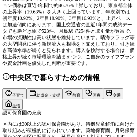
ョン価格は直近3年間で約46.76%上昇しており、東京都全体
の上昇率（19.63%）を大きく上回っています。年次別では
初年度10.92%、2年目18.90%、3年目16.93%と、上昇ペース
は加速傾向にあります。国土交通省の直近1年間の成約デー
タでも勝どき駅で523件、月島駅で254件と取引量が豊富で、
市場の流動性は高い状態を維持しています。晴海フラッグ等
の大型開発に伴う新規流入も相場を下支えしており、引き続
き高値水準が続くと見られます。購入を検討する場合は、価
格上昇が続く市場環境を踏まえつつ、ご自身のライフプラン
や資金計画を優先した判断が重要です。
中央区
で暮らすための情報
子育て
助成金・支援
教育
医療
交通
生活
認可保育園の充実
区内には30以上の認可保育園があり、待機児童解消に向けた
取り組みが積極的に行われています。築地保育園、月島保育
園など各地区に配置され、延長保育にも対応しています。