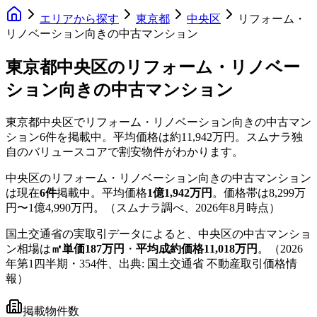
エリアから探す
東京都
中央区
リフォーム・
リノベーション向きの中古マンション
東京都中央区のリフォーム・リノベー
ション向きの中古マンション
東京都中央区
で
リフォーム・リノベーション向き
の中古マン
ション
6
件を掲載中。
平均価格は約11,942万円。
スムナラ独
自のバリュースコアで割安物件がわかります。
中央区
の
リフォーム・リノベーション向き
の中古マンション
は現在
6
件
掲載中。
平均価格
1億1,942万円
。
価格帯は
8,299万
円
〜
1億4,990万円
。
（スムナラ調べ、
2026年8月
時点）
国土交通省の実取引データによると、
中央区
の中古マンショ
ン相場は
㎡単価
187
万円
・
平均成約価格
11,018
万円
。
（
2026
年第1四半期
・
354
件、出典: 国土交通省 不動産取引価格情
報）
掲載物件数