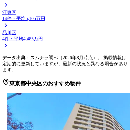
江東区
14
件
・平均5,105万円
品川区
4
件
・平均4,485万円
データ出典：スムナラ調べ（
2026
年
8
月時点）。 掲載情報は
定期的に更新していますが、最新の状況と異なる場合があり
ます。
東京都中央区のおすすめ物件