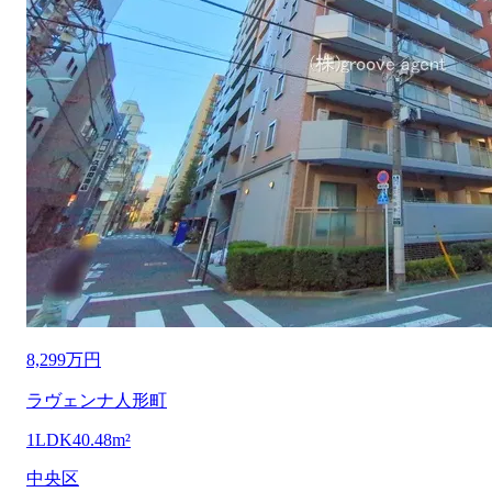
8,299万円
ラヴェンナ人形町
1LDK
40.48m²
中央区