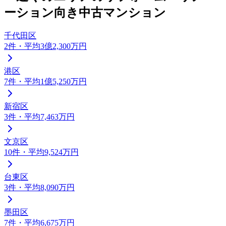
ーション向き
中古マンション
千代田区
2
件
・平均3億2,300万円
港区
7
件
・平均1億5,250万円
新宿区
3
件
・平均7,463万円
文京区
10
件
・平均9,524万円
台東区
3
件
・平均8,090万円
墨田区
7
件
・平均6,675万円