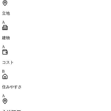
立地
A
建物
A
コスト
B
住みやすさ
A