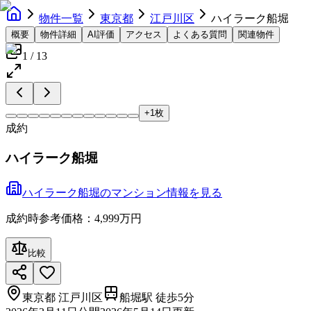
物件一覧
東京都
江戸川区
ハイラーク船堀
概要
物件詳細
AI評価
アクセス
よくある質問
関連物件
1
/
13
+
1
枚
成約
ハイラーク船堀
ハイラーク船堀
の
マンション
情報を見る
成約時参考価格：4,999万円
比較
東京都
江戸川区
船堀駅 徒歩5分