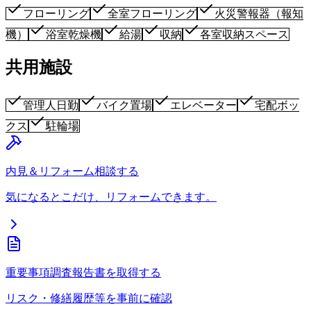
フローリング
全室フローリング
火災警報器（報知
機）
浴室乾燥機
給湯
収納
各室収納スペース
共用施設
管理人日勤
バイク置場
エレベーター
宅配ボッ
クス
駐輪場
内見＆リフォーム相談する
気になるとこだけ、リフォームできます。
重要事項調査報告書を取得する
リスク・修繕履歴等を事前に確認