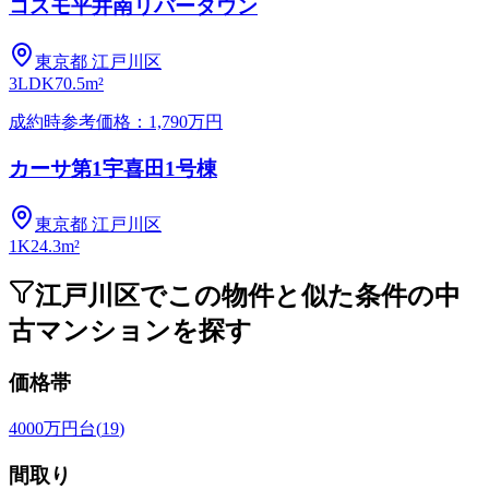
コスモ平井南リバータウン
東京都
江戸川区
3LDK
70.5m²
成約時参考価格：1,790万円
カーサ第1宇喜田1号棟
東京都
江戸川区
1K
24.3m²
江戸川区でこの物件と似た条件の中
古マンションを探す
価格帯
4000万円台
(
19
)
間取り