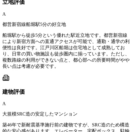
立地
評価
A
都営新宿線船堀駅5分の好立地
船堀駅から徒歩5分という優れた駅近立地です。都営新宿線
により新宿方面への直通アクセスが可能で、通勤・通学の利
便性は良好です。江戸川区船堀は住宅地として成熟してお
り、日常の買い物施設も徒歩圏内に揃っています。ただし、
複数路線の利用ができない点と、都心部への所要時間がやや
長い点は考慮が必要です。
建物
評価
A
大規模SRC造の安定したマンション
築46年で新耐震基準施行前の建物ですが、SRC造のため構造
的な安心感があります。エレベーター、宅配ボックス、駐輪