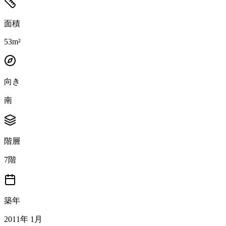
面積
53m²
向き
南
階層
7階
築年
2011年 1月