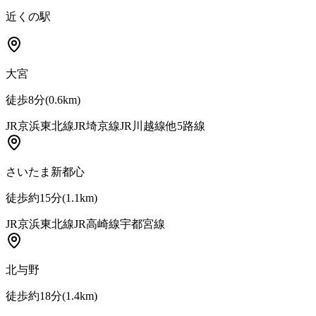
近くの駅
大宮
徒歩8分
(
0.6
km)
JR京浜東北線
JR埼京線
JR川越線
他
5
路線
さいたま新都心
徒歩約15分
(
1.1
km)
JR京浜東北線
JR高崎線
宇都宮線
北与野
徒歩約18分
(
1.4
km)