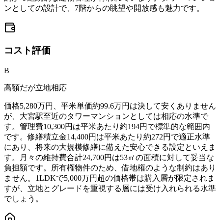
ンとしての設計で、7階からの眺望や開放感も魅力です。
コスト
評価
B
高額だが立地相応
価格5,280万円、平米単価約99.6万円は決して安くありません
が、大宮駅至近のタワーマンションとしては相応の水準で
す。管理費10,300円は平米あたり約194円で標準的な範囲内
です。修繕積立金14,400円は平米あたり約272円で適正水準
にあり、将来の大規模修繕に備えた安心できる設定といえま
す。月々の維持費合計24,700円は53㎡の面積に対して妥当な
負担額です。所有権物件のため、借地権のような制約はあり
ません。1LDKで5,000万円超の価格帯は購入層が限定されま
すが、立地とグレードを重視する層には受け入れられる水準
でしょう。