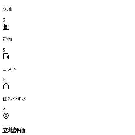
立地
S
建物
S
コスト
B
住みやすさ
A
立地
評価