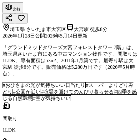
比較
埼玉県
さいたま市大宮区
大宮駅 徒歩8分
2026年1月28日
公開
2026年5月14日
更新
「グランドミッドタワーズ大宮フォレストタワー 7階」は、
埼玉県さいたま市にある中古マンション物件です。間取りは
1LDK、専有面積は53m²、2011年1月築です。最寄り駅は大
宮駅 徒歩8分です。販売価格は5,280万円です（2026年5月時
点）。
#
おひさまの光が気持ちいい日当たり
#
スーパーよりどりみ
どり
#
公園が近い
#
喧騒を避けてのんびり暮らせる
#
四季を感
じる自然環境
#
空が気持ちいい
間取り
1LDK