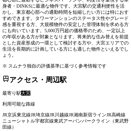
身者・DINKSに最適な物件です。大宮駅の交通利便性を活
かし、東京都心部への通勤時間を短縮したい方には特におす
すめできます。タワーマンションのステータス性やグレード
感を重視する方、大規模物件の安定した管理体制を求める方
にも向いています。5,000万円超の価格帯のため、一定以上
の年収がある方が対象となります。将来的な住み替えを前提
とした資産形成の一環として検討する方や、大宮エリアでの
生活を長期的に計画している方にも適した物件といえるでし
ょう。
※ スムナラ独自の評価基準に基づく参考情報です
アクセス・周辺駅
最寄り駅
大宮
利用可能な路線
JR京浜東北線
JR埼京線
JR川越線
JR湘南新宿ライン
JR高崎線
ニューシャトル
宇都宮線
東武アーバンパークライン（東武野
田線）