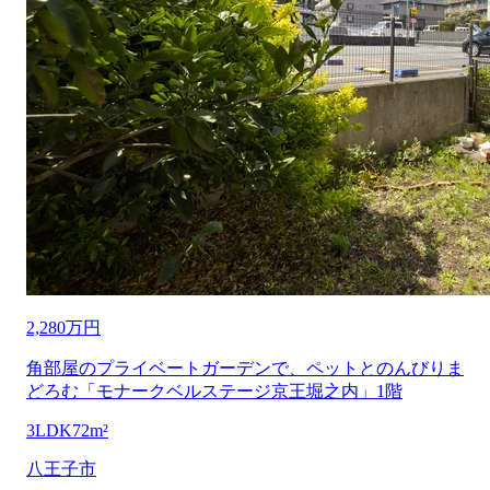
2,280万円
角部屋のプライベートガーデンで、ペットとのんびりま
どろむ「モナークベルステージ京王堀之内」1階
3LDK
72m²
八王子市