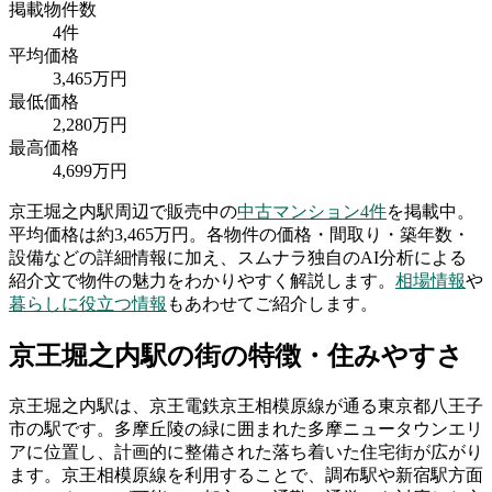
掲載物件数
4
件
平均価格
3,465
万円
最低価格
2,280
万円
最高価格
4,699
万円
京王堀之内駅
周辺で販売中の
中古マンション
4
件
を掲載中。
平均価格は約3,465万円。
各物件の価格・間取り・築年数・
設備などの詳細情報に加え、スムナラ独自のAI分析による
紹介文で物件の魅力をわかりやすく解説します。
相場情報
や
暮らしに役立つ情報
もあわせてご紹介します。
京王堀之内駅
の街の特徴・住みやすさ
京王堀之内駅は、京王電鉄京王相模原線が通る東京都八王子
市の駅です。多摩丘陵の緑に囲まれた多摩ニュータウンエリ
アに位置し、計画的に整備された落ち着いた住宅街が広がり
ます。京王相模原線を利用することで、調布駅や新宿駅方面