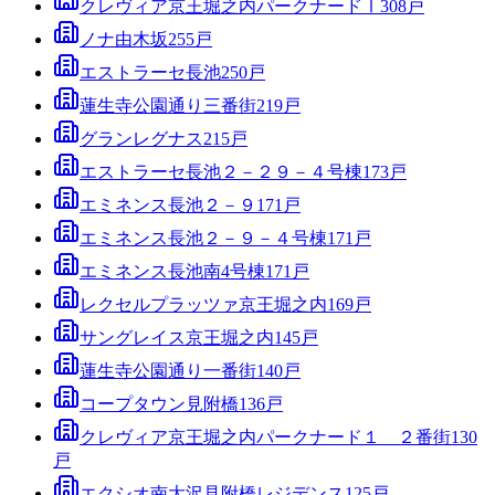
クレヴィア京王堀之内パークナードⅠ
308
戸
ノナ由木坂
255
戸
エストラーセ長池
250
戸
蓮生寺公園通り三番街
219
戸
グランレグナス
215
戸
エストラーセ長池２－２９－４号棟
173
戸
エミネンス長池２－９
171
戸
エミネンス長池２－９－４号棟
171
戸
エミネンス長池南4号棟
171
戸
レクセルプラッツァ京王堀之内
169
戸
サングレイス京王堀之内
145
戸
蓮生寺公園通り一番街
140
戸
コープタウン見附橋
136
戸
クレヴィア京王堀之内パークナード１ ２番街
130
戸
エクシオ南大沢見附橋レジデンス
125
戸