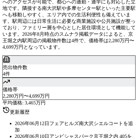
へのアクセスが可能で、都心への通勤・通学にも対応した立
地です。隣接する南大沢駅や多摩センター駅といった主要駅
へも移動しやすく、エリア内での生活利便性も備えていま
す。駅周辺には日常生活に必要な商業施設や公共施設が整っ
ており、ファミリー層を中心とした居住環境として機能して
います。2026年8月時点のスムナラ掲載データによると、京
王堀之内駅周辺の掲載物件数は4件で、価格帯は2,280万円〜
4,699万円となっています。
売出物件数
4件
価格帯
2,280万円〜4,699万円
平均価格:
3,465万円
更新履歴
2026年06月12日
フェアヒルズ南大沢シエルコートを追
加
2026年06月10日
アンビシャスパーク京王堀之内 405を