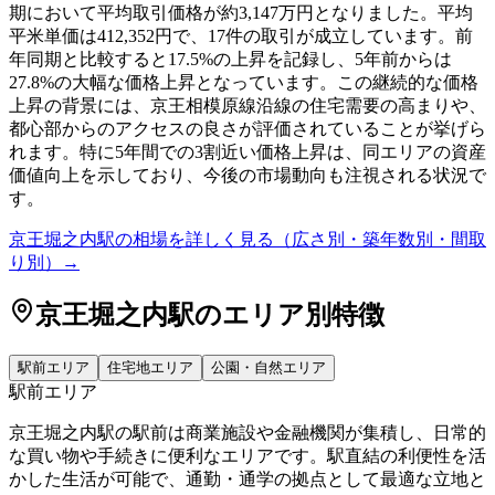
期において平均取引価格が約3,147万円となりました。平均
平米単価は412,352円で、17件の取引が成立しています。前
年同期と比較すると17.5%の上昇を記録し、5年前からは
27.8%の大幅な価格上昇となっています。この継続的な価格
上昇の背景には、京王相模原線沿線の住宅需要の高まりや、
都心部からのアクセスの良さが評価されていることが挙げら
れます。特に5年間での3割近い価格上昇は、同エリアの資産
価値向上を示しており、今後の市場動向も注視される状況で
す。
京王堀之内駅
の相場を詳しく見る（広さ別・築年数別・間取
り別）→
京王堀之内駅
のエリア別特徴
駅前エリア
住宅地エリア
公園・自然エリア
駅前エリア
京王堀之内駅の駅前は商業施設や金融機関が集積し、日常的
な買い物や手続きに便利なエリアです。駅直結の利便性を活
かした生活が可能で、通勤・通学の拠点として最適な立地と