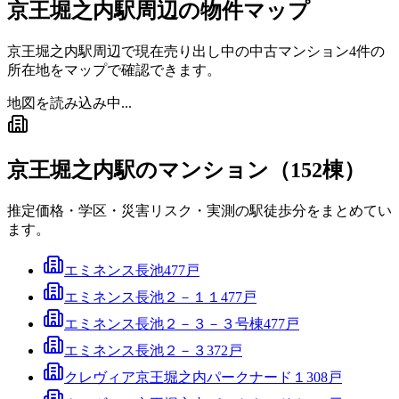
京王堀之内駅
周辺の物件マップ
京王堀之内駅
周辺で現在売り出し中の中古マンション
4
件の
所在地をマップで確認できます。
地図を読み込み中...
京王堀之内駅
のマンション（
152
棟）
推定価格・学区・災害リスク・実測の駅徒歩分をまとめてい
ます。
エミネンス長池
477
戸
エミネンス長池２－１１
477
戸
エミネンス長池２－３－３号棟
477
戸
エミネンス長池２－３
372
戸
クレヴィア京王堀之内パークナード１
308
戸