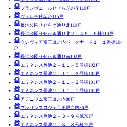
プランヴェールせせらぎの丘
119
戸
ヴェルデ秋葉台
115
戸
長池公園せせらぎ通り北
110
戸
長池公園せせらぎ通り北２－４５－５棟
110
戸
クレヴィア京王堀之内パークナード１ １番街
104
戸
長池公園せせらぎ通り南
102
戸
エミネンス長池２－１１－５号棟
102
戸
エミネンス長池２－１１－３号棟
101
戸
エミネンス長池２－１１－２号棟
101
戸
エミネンス長池２－１１－１号棟
101
戸
アデニウム京王堀之内
88
戸
プレサンスロジェ京王堀之内
86
戸
エミネンス長池２－３－９号棟
78
戸
エミネンス長池２－３－８号棟
75
戸