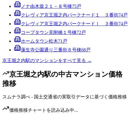
ノナ由木坂２１－８号棟
75
戸
クレヴィア京王堀之内パークナード１ ３番街
74
戸
クレヴィア京王堀之内パークナードⅠ ３番街
74
戸
コープタウン見附橋１号棟
72
戸
ホームタウン松木
71
戸
蓮生寺公園通り三番街６号棟
68
戸
京王堀之内駅
のマンションをすべて見る →
京王堀之内駅
の中古マンション価格
推移
スムナラ調べ - 国土交通省の実取引データに基づく価格推移
価格推移チャートを読み込み中...