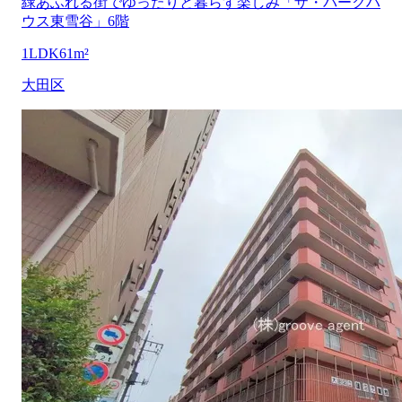
緑あふれる街でゆったりと暮らす楽しみ「ザ・パークハ
ウス東雪谷」6階
1LDK
61m²
大田区