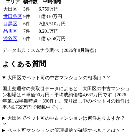
エリア
物件数
平均価格
大田区
3
件
6,759万円
世田谷区
9
件
1億310万円
目黒区
6
件
2億5,510万円
品川区
7
件
8,201万円
渋谷区
6
件
1億5,358万円
データ出典：スムナラ調べ（
2026
年
8
月時点）
よくある質問
大田区でペット可の中古マンションの相場は？
国土交通省の実取引データによると、大田区の中古マンショ
ン相場は㎡単価90万円・平均成約価格4,687万円です（2026
年第1四半期時点・390件）。売り出し中のペット可の物件は
平均6,759万円で掲載中です。
大田区でペット可の中古マンションは何件ありますか？
ペット可マンションの管理規約で確認すべきことは？