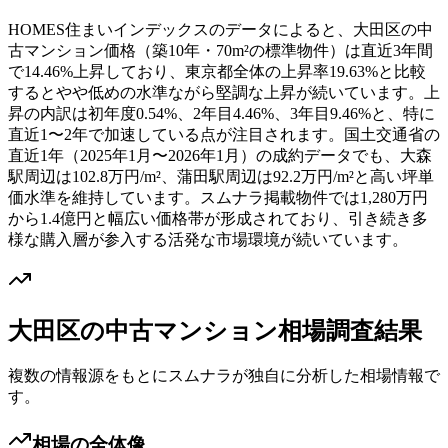
HOMES住まいインデックスのデータによると、大田区の中
古マンション価格（築10年・70m²の標準物件）は直近3年間
で14.46%上昇しており、東京都全体の上昇率19.63%と比較
するとやや低めの水準ながら堅調な上昇が続いています。上
昇の内訳は初年度0.54%、2年目4.46%、3年目9.46%と、特に
直近1〜2年で加速している点が注目されます。国土交通省の
直近1年（2025年1月〜2026年1月）の成約データでも、大森
駅周辺は102.8万円/m²、蒲田駅周辺は92.2万円/m²と高い坪単
価水準を維持しています。スムナラ掲載物件では1,280万円
から1.4億円と幅広い価格帯が形成されており、引き続き多
様な購入層が参入する活発な市場環境が続いています。
大田区
の中古マンション相場調査結果
複数の情報源をもとにスムナラが独自に分析した相場情報で
す。
相場の全体像