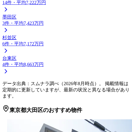
14
件
・平均7,222万円
墨田区
3
件
・平均7,423万円
杉並区
6
件
・平均7,172万円
台東区
4
件
・平均8,663万円
データ出典：スムナラ調べ（
2026
年
8
月時点）。 掲載情報は
定期的に更新していますが、最新の状況と異なる場合があり
ます。
東京都大田区のおすすめ物件