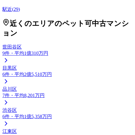
駅近
(
29
)
近くのエリアの
ペット可
中古マンシ
ョン
世田谷区
9
件
・平均1億310万円
目黒区
6
件
・平均2億5,510万円
品川区
7
件
・平均8,201万円
渋谷区
6
件
・平均1億5,358万円
江東区