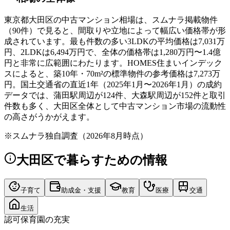
東京都大田区の中古マンション相場は、スムナラ掲載物件
（90件）で見ると、間取りや立地によって幅広い価格帯が形
成されています。最も件数の多い3LDKの平均価格は7,031万
円、2LDKは6,494万円で、全体の価格帯は1,280万円〜1.4億
円と非常に広範囲にわたります。HOMES住まいインデック
スによると、築10年・70m²の標準物件の参考価格は7,273万
円。国土交通省の直近1年（2025年1月〜2026年1月）の成約
データでは、蒲田駅周辺が124件、大森駅周辺が152件と取引
件数も多く、大田区全体として中古マンション市場の流動性
の高さがうかがえます。
※
スムナラ独自調査（2026年8月時点）
大田区
で暮らすための情報
子育て
助成金・支援
教育
医療
交通
生活
認可保育園の充実