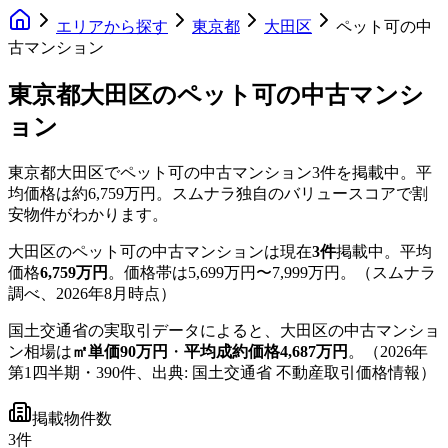
エリアから探す
東京都
大田区
ペット可の中
古マンション
東京都大田区のペット可の中古マンシ
ョン
東京都大田区
で
ペット可
の中古マンション
3
件を掲載中。
平
均価格は約6,759万円。
スムナラ独自のバリュースコアで割
安物件がわかります。
大田区
の
ペット可
の中古マンションは現在
3
件
掲載中。
平均
価格
6,759万円
。
価格帯は
5,699万円
〜
7,999万円
。
（スムナラ
調べ、
2026年8月
時点）
国土交通省の実取引データによると、
大田区
の中古マンショ
ン相場は
㎡単価
90
万円
・
平均成約価格
4,687
万円
。
（
2026年
第1四半期
・
390
件、出典: 国土交通省 不動産取引価格情報）
掲載物件数
3件