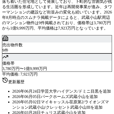
落ち着いた住宅地として発展しており、下町的な雰囲気が残
る生活圏を形成しています。近年は再開発事業が進み、タワ
ーマンションの建設など街並みの変化も続いています。2026
年8月時点のスムナラ掲載データによると、武蔵小山駅周辺
のマンション物件は9件掲載されており、価格帯は3,780万円
から1億9,999万円、平均価格は7,923万円となっています。
売出物件数
9件
価格帯
3,780万円〜1億9,999万円
平均価格:
7,923万円
更新履歴
2026年06月24日
学芸大学ハイデンス/ドミニ目黒を追加
2026年06月05日
パークホームズ武蔵小山を追加
2026年05月02日
マイキャッスル荏原第2/ライオンズマ
ンション武蔵小山/クレッセント武蔵小山IIIを追加
2026年03月28日
チュリス武蔵小山を追加