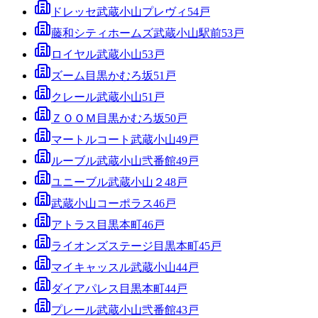
ドレッセ武蔵小山プレヴィ
54
戸
藤和シティホームズ武蔵小山駅前
53
戸
ロイヤル武蔵小山
53
戸
ズーム目黒かむろ坂
51
戸
クレール武蔵小山
51
戸
ＺＯＯＭ目黒かむろ坂
50
戸
マートルコート武蔵小山
49
戸
ルーブル武蔵小山弐番館
49
戸
ユニーブル武蔵小山２
48
戸
武蔵小山コーポラス
46
戸
アトラス目黒本町
46
戸
ライオンズステージ目黒本町
45
戸
マイキャッスル武蔵小山
44
戸
ダイアパレス目黒本町
44
戸
プレール武蔵小山弐番館
43
戸