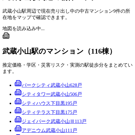
武蔵小山駅
周辺で現在売り出し中の中古マンション
9
件の所
在地をマップで確認できます。
地図を読み込み中...
武蔵小山駅
のマンション（
116
棟）
推定価格・学区・災害リスク・実測の駅徒歩分をまとめてい
ます。
パークシティ武蔵小山
628
戸
シティタワー武蔵小山
506
戸
シティハウス下目黒
195
戸
シティテラス下目黒
175
戸
ジェイパーク武蔵小山Ⅲ
113
戸
アデニウム武蔵小山
111
戸