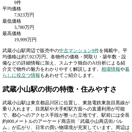
9
件
平均価格
7,923
万円
最低価格
3,780
万円
最高価格
19,999
万円
武蔵小山駅
周辺で販売中の
中古マンション
9
件
を掲載中。
平
均価格は約7,923万円。
各物件の価格・間取り・築年数・設
備などの詳細情報に加え、スムナラ独自のAI分析による紹
介文で物件の魅力をわかりやすく解説します。
相場情報
や
暮
らしに役立つ情報
もあわせてご紹介します。
武蔵小山駅
の街の特徴・住みやすさ
武蔵小山駅は東京都品川区に位置し、東急電鉄東急目黒線が
乗り入れます。目黒駅や大手町駅方面への直通利用が可能
で、都心へのアクセス手段が整った立地です。駅前には全長
約800メートルのアーケード商店街「武蔵小山商店街パル
ム」が広がり、日常の買い物環境が充実しています。周辺は