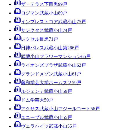
ザ・テラス下目黒
99
戸
ロジマン武蔵小山
89
戸
インプレストコア武蔵小山
75
戸
サンクタス武蔵小山
74
戸
レクセル目黒
71
戸
日神パレス武蔵小山第2
66
戸
武蔵小山フラワーマンション
65
戸
ライオンズプラザ武蔵小山
62
戸
グランドメゾン武蔵小山
61
戸
藤和学芸大学ホームズ２
59
戸
ルジェンテ武蔵小山
59
戸
ドム学芸大
59
戸
アクサス武蔵小山アジールコート
56
戸
ユニーブル武蔵小山
55
戸
ヴェラハイツ武蔵小山
55
戸