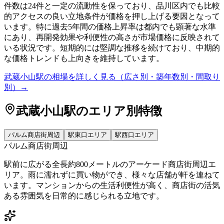
件数は24件と一定の流動性を保っており、品川区内でも比較
的アクセスの良い立地条件が価格を押し上げる要因となって
います。特に過去5年間の価格上昇率は都内でも顕著な水準
にあり、再開発効果や利便性の高さが市場価格に反映されて
いる状況です。短期的には堅調な推移を続けており、中期的
な価格トレンドも上向きを維持しています。
武蔵小山駅
の相場を詳しく見る（広さ別・築年数別・間取り
別）→
武蔵小山駅
のエリア別特徴
パルム商店街周辺
駅東口エリア
駅西口エリア
パルム商店街周辺
駅前に広がる全長約800メートルのアーケード商店街周辺エ
リア。雨に濡れずに買い物ができ、様々な店舗が軒を連ねて
います。マンションからの生活利便性が高く、商店街の活気
ある雰囲気を日常的に感じられる立地です。