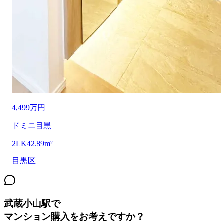
4,499万円
ドミニ目黒
2LK
42.89m²
目黒区
武蔵小山駅
で
マンション購入をお考えですか？