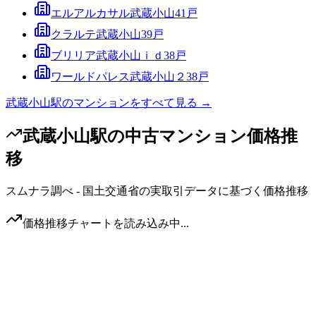
エルアルカサル武蔵小山
41
戸
クラルテ武蔵小山
39
戸
ブリリア武蔵小山ｉｄ
38
戸
ワールドパレス武蔵小山２
38
戸
武蔵小山駅
のマンションをすべて見る →
武蔵小山駅
の中古マンション価格推
移
スムナラ調べ - 国土交通省の実取引データに基づく価格推移
価格推移チャートを読み込み中...