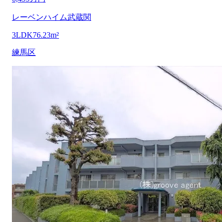
レーベンハイム武蔵関
3LDK
76.23m²
練馬区