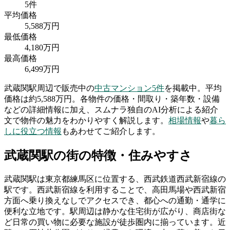
5
件
平均価格
5,588
万円
最低価格
4,180
万円
最高価格
6,499
万円
武蔵関駅
周辺で販売中の
中古マンション
5
件
を掲載中。
平均
価格は約5,588万円。
各物件の価格・間取り・築年数・設備
などの詳細情報に加え、スムナラ独自のAI分析による紹介
文で物件の魅力をわかりやすく解説します。
相場情報
や
暮ら
しに役立つ情報
もあわせてご紹介します。
武蔵関駅
の街の特徴・住みやすさ
武蔵関駅は東京都練馬区に位置する、西武鉄道西武新宿線の
駅です。西武新宿線を利用することで、高田馬場や西武新宿
方面へ乗り換えなしでアクセスでき、都心への通勤・通学に
便利な立地です。駅周辺は静かな住宅街が広がり、商店街な
ど日常の買い物に必要な施設が徒歩圏内に揃っています。近