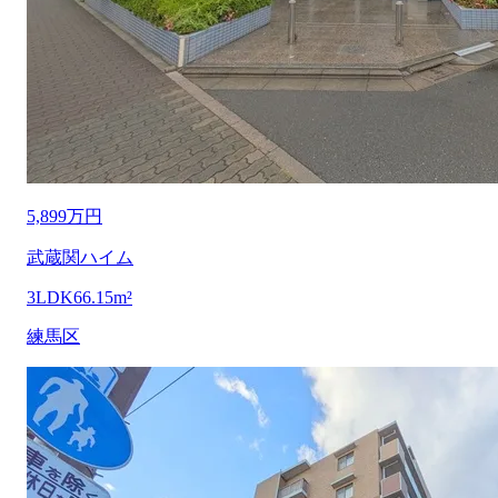
5,899万円
武蔵関ハイム
3LDK
66.15m²
練馬区