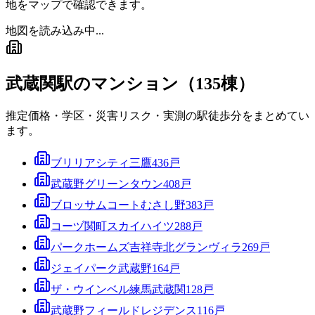
地をマップで確認できます。
地図を読み込み中...
武蔵関駅
のマンション（
135
棟）
推定価格・学区・災害リスク・実測の駅徒歩分をまとめてい
ます。
ブリリアシティ三鷹
436
戸
武蔵野グリーンタウン
408
戸
ブロッサムコートむさし野
383
戸
コーヅ関町スカイハイツ
288
戸
パークホームズ吉祥寺北グランヴィラ
269
戸
ジェイパーク武蔵野
164
戸
ザ・ウインベル練馬武蔵関
128
戸
武蔵野フィールドレジデンス
116
戸