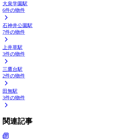
大泉学園駅
6
件の物件
石神井公園駅
7
件の物件
上井草駅
3
件の物件
三鷹台駅
2
件の物件
田無駅
3
件の物件
関連記事