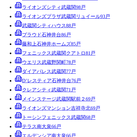
ライオンズシティ武蔵関
98
戸
ライオンズプラザ武蔵関リュイール
93
戸
武蔵関シティハウス
88
戸
プラウド石神井台
86
戸
藤和上石神井ホームズ
85
戸
フェニックス武蔵関クアトロ
81
戸
ウエリス武蔵野関町
78
戸
ダイアパレス武蔵関
77
戸
D’レスティア石神井台
76
戸
クレアシティ武蔵関
71
戸
メインステージ武蔵関駅前２
69
戸
ライオンズマンション吉祥寺北
69
戸
トーシンフェニックス武蔵関
68
戸
テラス南大泉
66
戸
エルデンシア南大泉
66
戸