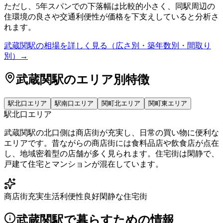
ただし、5年スパンでの下落幅は比較的小さく、同駅周辺の
住環境の良さや交通利便性が価格を下支えしていると分析さ
れます。
武蔵関駅
の相場を詳しく見る（広さ別・築年数別・間取り
別）→
武蔵関駅
のエリア別特徴
駅北口エリア
駅南口エリア
関町北エリア
関町東エリア
駅北口エリア
武蔵関駅の北口側は商店街が充実し、日常の買い物に便利な
エリアです。昔ながらの商店街には食料品店や飲食店が点在
し、地域密着型の店舗が多く見られます。住宅街は閑静で、
戸建て住宅とマンションが混在しています。
商店街充実
生活利便性良好
閑静な住宅街
武蔵関駅
で暮らすための情報