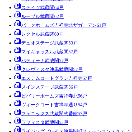
ステイツ武蔵関
64
戸
ルーブル武蔵関
62
戸
パークホームズ吉祥寺北ザガーデン
61
戸
レクセル武蔵関
60
戸
デュオステージ武蔵関
59
戸
マイキャッスル武蔵関
57
戸
パティーナ武蔵関
57
戸
クレヴィスタ練馬武蔵関
57
戸
エステムコートグラン吉祥寺
57
戸
メインステージ武蔵関
56
戸
ビバリーホームズ吉祥寺北
56
戸
ヴィークコート吉祥寺通り
54
戸
フェニックス武蔵関弐番館
53
戸
ラフィスタ武蔵関
52
戸
ライジングプレイス練馬関町ステーションスクェア