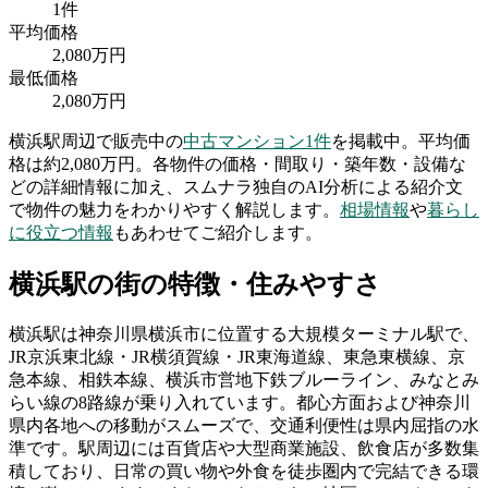
1
件
平均価格
2,080
万円
最低価格
2,080
万円
横浜駅
周辺で販売中の
中古マンション
1
件
を掲載中。
平均価
格は約2,080万円。
各物件の価格・間取り・築年数・設備な
どの詳細情報に加え、スムナラ独自のAI分析による紹介文
で物件の魅力をわかりやすく解説します。
相場情報
や
暮らし
に役立つ情報
もあわせてご紹介します。
横浜駅
の街の特徴・住みやすさ
横浜駅は神奈川県横浜市に位置する大規模ターミナル駅で、
JR京浜東北線・JR横須賀線・JR東海道線、東急東横線、京
急本線、相鉄本線、横浜市営地下鉄ブルーライン、みなとみ
らい線の8路線が乗り入れています。都心方面および神奈川
県内各地への移動がスムーズで、交通利便性は県内屈指の水
準です。駅周辺には百貨店や大型商業施設、飲食店が多数集
積しており、日常の買い物や外食を徒歩圏内で完結できる環