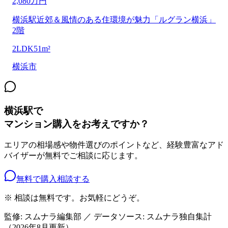
2,080万円
横浜駅近郊＆風情のある住環境が魅力「ルグラン横浜」
2階
2LDK
51m²
横浜市
横浜駅
で
マンション購入をお考えですか？
エリアの相場感や物件選びのポイントなど、経験豊富なアド
バイザーが無料でご相談に応じます。
無料で購入相談する
※ 相談は無料です。お気軽にどうぞ。
監修: スムナラ編集部 ／ データソース: スムナラ独自集計
（
2026年8月
更新）