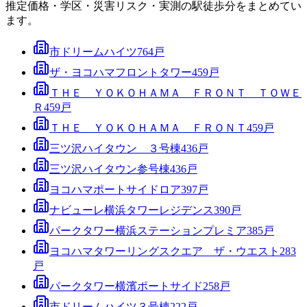
推定価格・学区・災害リスク・実測の駅徒歩分をまとめてい
ます。
市ドリームハイツ
764
戸
ザ・ヨコハマフロントタワー
459
戸
ＴＨＥ ＹＯＫＯＨＡＭＡ ＦＲＯＮＴ ＴＯＷＥ
Ｒ
459
戸
ＴＨＥ ＹＯＫＯＨＡＭＡ ＦＲＯＮＴ
459
戸
三ツ沢ハイタウン ３号棟
436
戸
三ツ沢ハイタウン参号棟
436
戸
ヨコハマポートサイドロア
397
戸
ナビューレ横浜タワーレジデンス
390
戸
パークタワー横浜ステーションプレミア
385
戸
ヨコハマタワーリングスクエア ザ・ウエスト
283
戸
パークタワー横濱ポートサイド
258
戸
市ドリームハイツ３号棟
222
戸