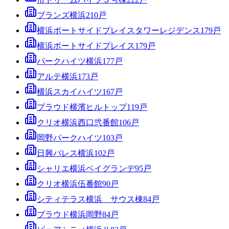
ブランズ横浜
210
戸
横浜ポートサイドプレイスタワーレジデンス
179
戸
横浜ポートサイドプレイス
179
戸
パークハイツ横浜
177
戸
アルテ横浜
173
戸
横浜スカイハイツ
167
戸
プラウド横濱ヒルトップ
119
戸
クリオ横浜西口弐番館
106
戸
岡野パークハイツ
103
戸
日興パレス横浜
102
戸
シャリエ横浜ベイグランデ
95
戸
クリオ横浜伍番館
90
戸
シティテラス横浜 サウス棟
84
戸
プラウド横浜岡野
84
戸