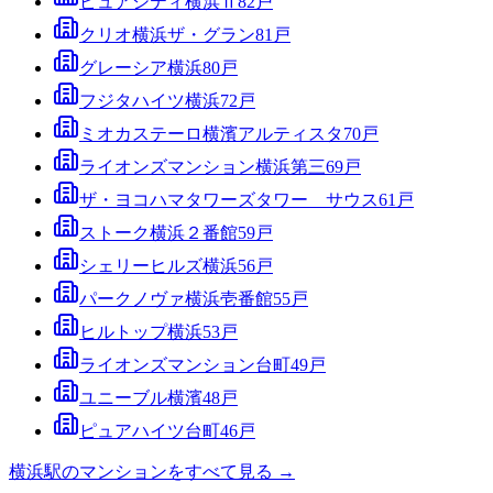
ピュアシティ横浜Ⅱ
82
戸
クリオ横浜ザ・グラン
81
戸
グレーシア横浜
80
戸
フジタハイツ横浜
72
戸
ミオカステーロ横濱アルティスタ
70
戸
ライオンズマンション横浜第三
69
戸
ザ・ヨコハマタワーズタワー サウス
61
戸
ストーク横浜２番館
59
戸
シェリーヒルズ横浜
56
戸
パークノヴァ横浜壱番館
55
戸
ヒルトップ横浜
53
戸
ライオンズマンション台町
49
戸
ユニーブル横濱
48
戸
ピュアハイツ台町
46
戸
横浜駅
のマンションをすべて見る →