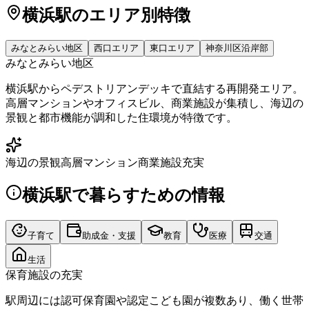
横浜駅
のエリア別特徴
みなとみらい地区
西口エリア
東口エリア
神奈川区沿岸部
みなとみらい地区
横浜駅からペデストリアンデッキで直結する再開発エリア。
高層マンションやオフィスビル、商業施設が集積し、海辺の
景観と都市機能が調和した住環境が特徴です。
海辺の景観
高層マンション
商業施設充実
横浜駅
で暮らすための情報
子育て
助成金・支援
教育
医療
交通
生活
保育施設の充実
駅周辺には認可保育園や認定こども園が複数あり、働く世帯